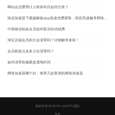
网站会员费用计入财务科目如何分类？
快连加速器下载破解版app急速免费获取，助您高速畅享网络体验
中国移动铂金会员如何取消自动续费
淘宝店铺会员积分会清零吗？详细解答来啦！
会员刷道点送多少会清零吗？
如何清零机械硬盘通电时间
网络加速器哪个好：推荐几款靠谱的网络加速器
版权所有 © 2024 LetsVPN 团队
首页